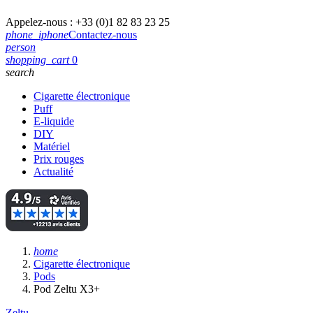
Appelez-nous :
+33 (0)1 82 83 23 25
phone_iphone
Contactez-nous
person
shopping_cart
0
search
Cigarette électronique
Puff
E-liquide
DIY
Matériel
Prix rouges
Actualité
home
Cigarette électronique
Pods
Pod Zeltu X3+
Zeltu