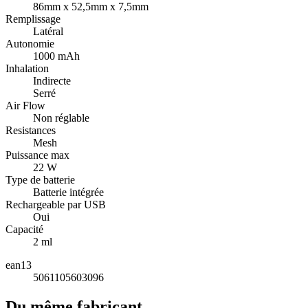
86mm x 52,5mm x 7,5mm
Remplissage
Latéral
Autonomie
1000 mAh
Inhalation
Indirecte
Serré
Air Flow
Non réglable
Resistances
Mesh
Puissance max
22 W
Type de batterie
Batterie intégrée
Rechargeable par USB
Oui
Capacité
2 ml
ean13
5061105603096
Du même fabricant