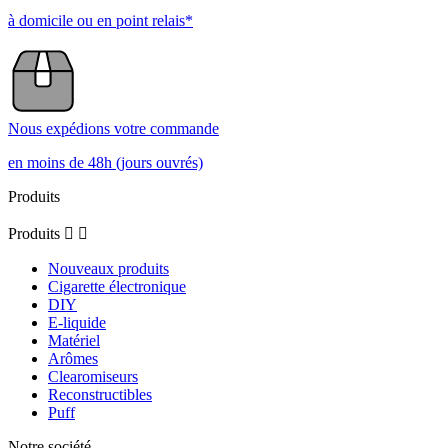
à domicile ou en point relais*
Nous expédions votre commande
en moins de 48h (jours ouvrés)
Produits
Produits


Nouveaux produits
Cigarette électronique
DIY
E-liquide
Matériel
Arômes
Clearomiseurs
Reconstructibles
Puff
Notre société