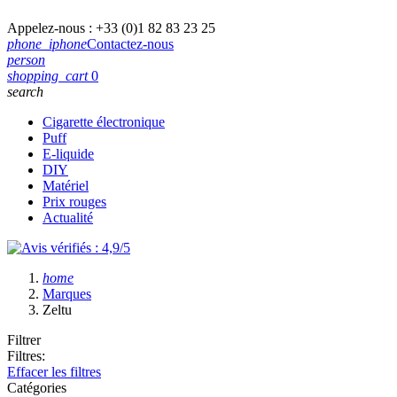
Appelez-nous :
+33 (0)1 82 83 23 25
phone_iphone
Contactez-nous
person
shopping_cart
0
search
Cigarette électronique
Puff
E-liquide
DIY
Matériel
Prix rouges
Actualité
home
Marques
Zeltu
Filtrer
Filtres:
Effacer les filtres
Catégories