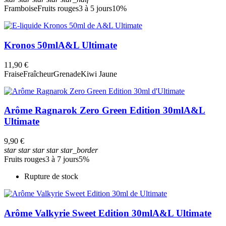
Framboise
Fruits rouges
3 à 5 jours
10%
Kronos 50ml
A&L Ultimate
11,90 €
Fraise
Fraîcheur
Grenade
Kiwi Jaune
Arôme Ragnarok Zero Green Edition 30ml
A&L
Ultimate
9,90 €
star
star
star
star
star_border
Fruits rouges
3 à 7 jours
5%
Rupture de stock
Arôme Valkyrie Sweet Edition 30ml
A&L Ultimate