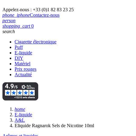
Appelez-nous :
+33 (0)1 82 83 23 25
phone_iphone
Contactez-nous
person
shopping_cart
0
search
Cigarette électronique
Puff
E-liquide
DIY
Matériel
Prix rouges
Actualité
home
E-liquide
A&L
Eliquide Ragnarok Sels de Nicotine 10ml
Arômes et liquides