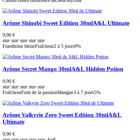
Cassis
Fraise
Framboise
Fraîcheur
Myrtille
Arôme Shinobi Sweet Edition 30ml
A&L Ultimate
9,90 €
star
star
star
star
star
Framboise bleue
Fraîcheur
2 à 5 jours
9%
Arôme Secret Mango 30ml
A&L Hidden Potion
9,90 €
star
star
star
star
star
Fraîcheur
Fruit de la passion
Mangue
3 à 7 jours
5%
Arôme Valkyrie Zero Sweet Edition 30ml
A&L
Ultimate
9,90 €
star
star
star
star
star_half