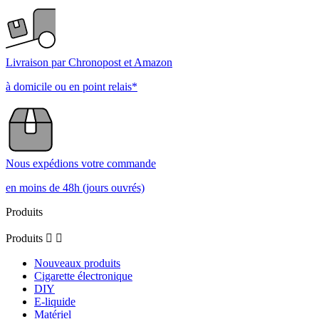
Voir tous les avis sur ce site
5
étoiles
1
4
étoiles
3
étoiles
2
étoiles
1
étoile
Trier les avis
5
/
5
Avis vérifié
Très bien
Avis du
07/04/2026
, suite à une expérience du
24/03/2026
par
Catherine G.
Utile
(0)
Signaler