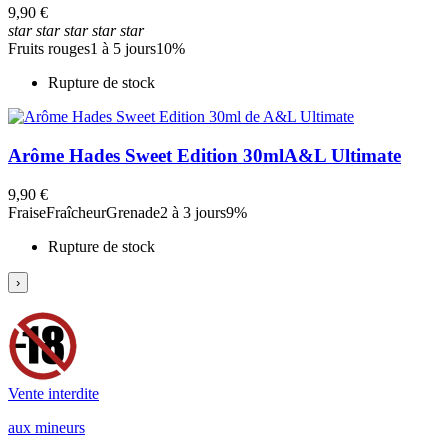
9,90 €
star
star
star
star
star
Fruits rouges
1 à 5 jours
10%
Rupture de stock
Arôme Hades Sweet Edition 30ml
A&L Ultimate
9,90 €
Fraise
Fraîcheur
Grenade
2 à 3 jours
9%
Rupture de stock
›
5
/
5
Basé sur
12
avis soumis à un
contrôle