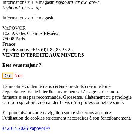
Presce que 50% d'économie sur tout les concurrents que dire de plus au 
TOP
Avis du
24/10/2024
, suite à une expérience du
04/10/2024
par
M.B.
Utile
(0)
Signaler
5
/
5
Avis vérifié
Fidèle à la description
Avis du
26/09/2024
, suite à une expérience du
18/09/2024
par
G.T.
Utile
(0)
Signaler
1
2
3