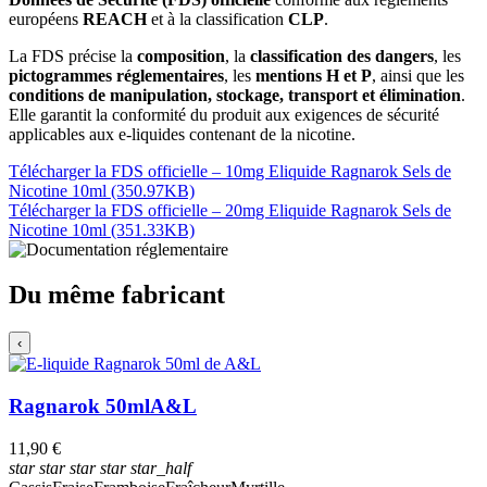
européens
REACH
et à la classification
CLP
.
La FDS précise la
composition
, la
classification des dangers
, les
pictogrammes réglementaires
, les
mentions H et P
, ainsi que les
conditions de manipulation, stockage, transport et élimination
.
Elle garantit la conformité du produit aux exigences de sécurité
applicables aux e-liquides contenant de la nicotine.
Télécharger la FDS officielle – 10mg Eliquide Ragnarok Sels de
Nicotine 10ml (350.97KB)
Télécharger la FDS officielle – 20mg Eliquide Ragnarok Sels de
Nicotine 10ml (351.33KB)
Du même fabricant
‹
Ragnarok 50ml
A&L
11,90 €
star
star
star
star
star_half