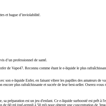
es et bague d’inviolabilité.
avis d’un professionnel de santé.
nfer de Vape47. Reconnu comme étant le e-liquide le plus rafraîchissant
c son e-liquide Enfer, en faisant vibrer les papilles des amateurs de vap
n encore plus rafraîchissante et sucrée de leur best-seller. Oserez-vous r
sa préparation est un jeu d'enfant. Ce e-liquide surboosté est prêt à l'
acon de 60 ml (pré-rempli à 50 ml) pour obtenir une concentration de 3mg