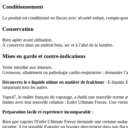
Conditionnement
Le produit est conditionné en flacon avec sécurité enfant, compte-goutt
Conservation
Bien agiter avant utilisation.
À conserver dans un endroit frais, sec et à l’abri de la lumière.
Mises en garde et contre-indications
Vente interdite aux mineurs.
Grossesse, allaitement ou pathologie cardio-respiratoire : demander l’
Découvrez le e-liquide ultime en matière de fraîcheur
: E-liquide E
surpassant tous les autres.
Vape47, le maître français du vapotage, a établi une nouvelle norme ave
limites avec leur nouvelle création : Enfer Ultimate Freeze. Une versio
Préparation facile et expérience incomparable
:
Bien que vapoter l'Enfer Ultimate Freeze demande une certaine audace, 
nicotine, il est possible d'ajouter un booster directement dans son fl