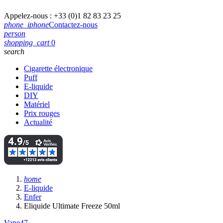
Appelez-nous :
+33 (0)1 82 83 23 25
phone_iphone
Contactez-nous
person
shopping_cart
0
search
Cigarette électronique
Puff
E-liquide
DIY
Matériel
Prix rouges
Actualité
home
E-liquide
Enfer
Eliquide Ultimate Freeze 50ml
Vape47