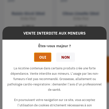
Raisin Givré 10ml
Citron Limette 10ml
Enfer Pod
Enfer Pod
4,90 €
4,90 €
VENTE INTERDITE AUX MINEURS
Fraîcheur
Raisin noir
Citron
Citron Vert
Fraîcheur
Êtes-vous majeur ?
OUI
NON
FILTRER
La nicotine contenue dans certains produits crée une forte
dépendance. Vente interdite aux mineurs. L’usage par les non-
fumeurs n’est pas recommandé. Grossesse, allaitement ou
pathologie cardio-respiratoire : demander l’avis d’un professionnel
de santé.
Pink 50ml
Enfer
Menthol Original
En poursuivant votre navigation sur ce site, vous acceptez
50ml
l’utilisation de cookies strictement nécessaires à son
13,90 €
Enfer Pod