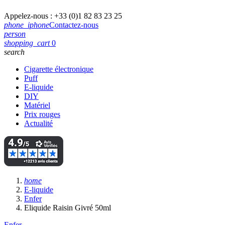
Appelez-nous :
+33 (0)1 82 83 23 25
phone_iphone
Contactez-nous
person
shopping_cart
0
search
Cigarette électronique
Puff
E-liquide
DIY
Matériel
Prix rouges
Actualité
home
E-liquide
Enfer
Eliquide Raisin Givré 50ml
Enfer