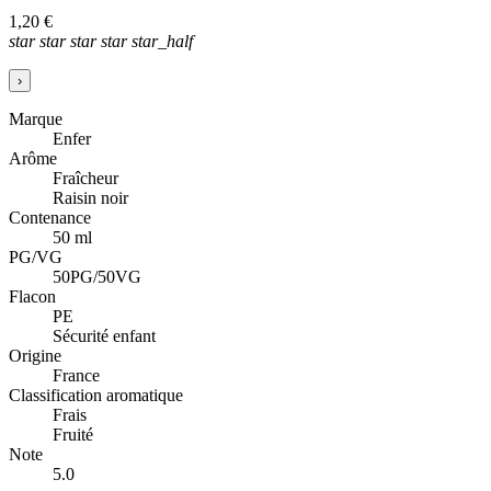
1,20 €
star
star
star
star
star_half
›
Marque
Enfer
Arôme
Fraîcheur
Raisin noir
Contenance
50 ml
PG/VG
50PG/50VG
Flacon
PE
Sécurité enfant
Origine
France
Classification aromatique
Frais
Fruité
Note
5.0