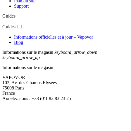
Plan du site
Support
Guides
Guides


Informations officielles et à jour – Vapovor
Blog
Informations sur le magasin
keyboard_arrow_down
keyboard_arrow_up
Informations sur le magasin
VAPOVOR
102, Av. des Champs Élysées
75008 Paris
France
Appelez-nous :
+33 (0)1 82 83 23 25
VENTE INTERDITE AUX MINEURS
Êtes-vous majeur ?
Non
Oui