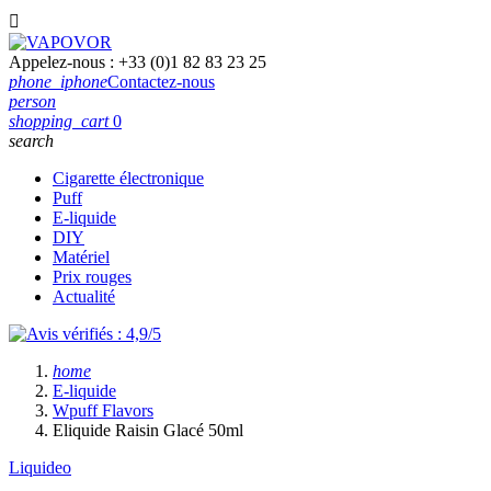

Appelez-nous :
+33 (0)1 82 83 23 25
phone_iphone
Contactez-nous
person
shopping_cart
0
search
Cigarette électronique
Puff
E-liquide
DIY
Matériel
Prix rouges
Actualité
home
E-liquide
Wpuff Flavors
Eliquide Raisin Glacé 50ml
Liquideo