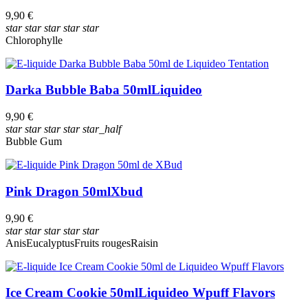
9,90 €
star
star
star
star
star
Chlorophylle
Darka Bubble Baba 50ml
Liquideo
9,90 €
star
star
star
star
star_half
Bubble Gum
Pink Dragon 50ml
Xbud
9,90 €
star
star
star
star
star
Anis
Eucalyptus
Fruits rouges
Raisin
Ice Cream Cookie 50ml
Liquideo Wpuff Flavors