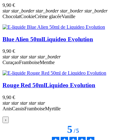
9,90 €
star
star_border
star_border
star_border
star_border
Chocolat
Cookie
Crème glacée
Vanille
Blue Alien 50ml
Liquideo Evolution
9,90 €
star
star
star
star
star_border
Curaçao
Framboise
Menthe
Rouge Red 50ml
Liquideo Evolution
9,90 €
star
star
star
star
star
Anis
Cassis
Framboise
Myrtille
›
5
/
5