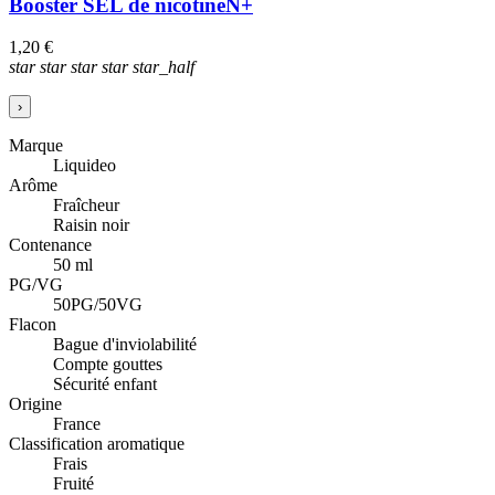
Booster SEL de nicotine
N+
1,20 €
star
star
star
star
star_half
›
Marque
Liquideo
Arôme
Fraîcheur
Raisin noir
Contenance
50 ml
PG/VG
50PG/50VG
Flacon
Bague d'inviolabilité
Compte gouttes
Sécurité enfant
Origine
France
Classification aromatique
Frais
Fruité