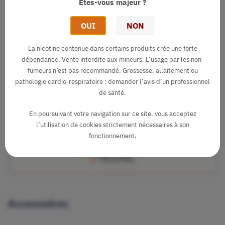
RÉSULTAT
Êtes-vous majeur ?
BASE
OUI
NON
50
ML
La nicotine contenue dans certains produits crée une forte
EN 0 MG
dépendance. Vente interdite aux mineurs. L’usage par les non-
fumeurs n’est pas recommandé. Grossesse, allaitement ou
BOOSTER
pathologie cardio-respiratoire : demander l’avis d’un professionnel
0
ML
de santé.
EN
20
MG
En poursuivant votre navigation sur ce site, vous acceptez
VOLUME TOTAL
l’utilisation de cookies strictement nécessaires à son
50
ML
fonctionnement.
TAUX NICOTINE
0
MG/ML
Accessoires