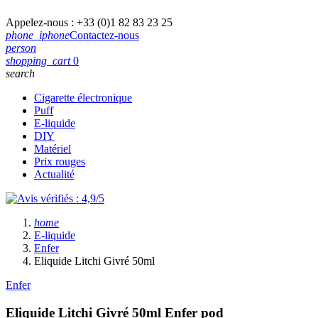
Appelez-nous :
+33 (0)1 82 83 23 25
phone_iphone
Contactez-nous
person
shopping_cart
0
search
Cigarette électronique
Puff
E-liquide
DIY
Matériel
Prix rouges
Actualité
home
E-liquide
Enfer
Eliquide Litchi Givré 50ml
Enfer
Eliquide Litchi Givré 50ml
Enfer pod