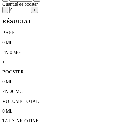
Quantité de booster
-
+
RÉSULTAT
BASE
0
ML
EN 0 MG
+
BOOSTER
0
ML
EN
20
MG
VOLUME TOTAL
0
ML
TAUX NICOTINE