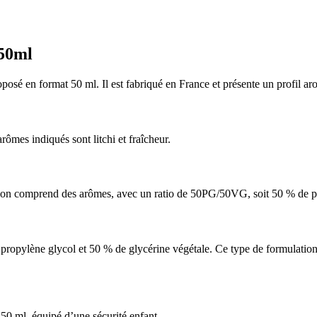
 50ml
sé en format 50 ml. Il est fabriqué en France et présente un profil aromat
arômes indiqués sont litchi et fraîcheur.
tion comprend des arômes, avec un ratio de 50PG/50VG, soit 50 % de pr
pylène glycol et 50 % de glycérine végétale. Ce type de formulation e
50 ml, équipé d’une sécurité enfant.