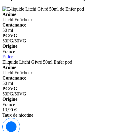
Arôme
Litchi
Fraîcheur
Contenance
50 ml
PG/VG
50PG/50VG
Origine
France
Enfer
Eliquide Litchi Givré 50ml
Enfer pod
Arôme
Litchi
Fraîcheur
Contenance
50 ml
PG/VG
50PG/50VG
Origine
France
13,90 €
Taux de nicotine