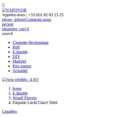

Appelez-nous :
+33 (0)1 82 83 23 25
phone_iphone
Contactez-nous
person
shopping_cart
0
search
Cigarette électronique
Puff
E-liquide
DIY
Matériel
Prix rouges
Actualité
home
E-liquide
Wpuff Flavors
Eliquide Litchi Glacé 50ml
Liquideo