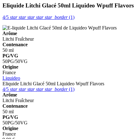
Eliquide Litchi Glacé 50ml
Liquideo Wpuff Flavors
4/5
star
star
star
star
star_border
(1)
Arôme
Litchi
Fraîcheur
Contenance
50 ml
PG/VG
50PG/50VG
Origine
France
Liquideo
Eliquide Litchi Glacé 50ml
Liquideo Wpuff Flavors
4/5
star
star
star
star
star_border
(1)
Arôme
Litchi
Fraîcheur
Contenance
50 ml
PG/VG
50PG/50VG
Origine
France