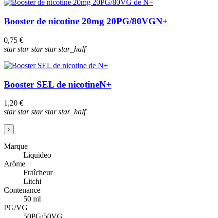
Booster de nicotine 20mg 20PG/80VG
N+
0,75 €
star
star
star
star
star_half
Booster SEL de nicotine
N+
1,20 €
star
star
star
star
star_half
›
Marque
Liquideo
Arôme
Fraîcheur
Litchi
Contenance
50 ml
PG/VG
50PG/50VG