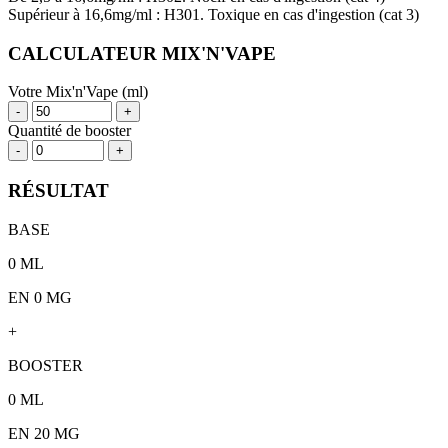
Supérieur à 16,6mg/ml : H301. Toxique en cas d'ingestion (cat 3)
CALCULATEUR MIX'N'VAPE
Votre Mix'n'Vape (ml)
-
+
Quantité de booster
-
+
RÉSULTAT
BASE
0
ML
EN 0 MG
+
BOOSTER
0
ML
EN
20
MG