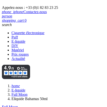
Appelez-nous :
+33 (0)1 82 83 23 25
phone_iphone
Contactez-nous
person
shopping_cart
0
search
Cigarette électronique
Puff
E-liquide
DIY
Matériel
Prix rouges
Actualité
home
E-liquide
Full Moon
Eliquide Bahamas 50ml
Full Moon