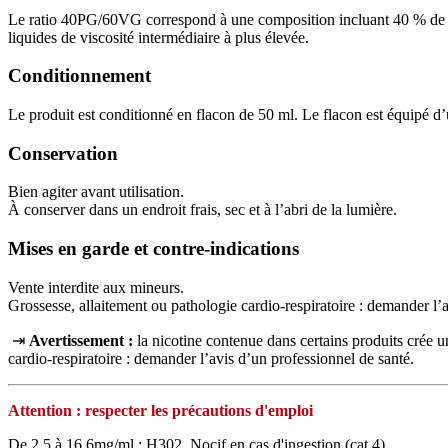
Le ratio 40PG/60VG correspond à une composition incluant 40 % de pro
liquides de viscosité intermédiaire à plus élevée.
Conditionnement
Le produit est conditionné en flacon de 50 ml. Le flacon est équipé d’
Conservation
Bien agiter avant utilisation.
À conserver dans un endroit frais, sec et à l’abri de la lumière.
Mises en garde et contre-indications
Vente interdite aux mineurs.
Grossesse, allaitement ou pathologie cardio-respiratoire : demander l’
⇥
Avertissement :
la nicotine contenue dans certains produits crée
cardio‑respiratoire : demander l’avis d’un professionnel de santé.
Attention : respecter les précautions d'emploi
De 2,5 à 16,6mg/ml : H302. Nocif en cas d'ingestion (cat 4)