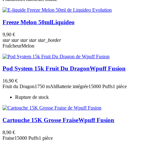
Freeze Melon 50ml
Liquideo
9,90 €
star
star
star
star
star_border
Fraîcheur
Melon
Pod System 15k Fruit Du Dragon
Wpuff Fusion
16,90 €
Fruit du Dragon
1750 mAh
Batterie intégrée
15000 Puffs
1 pièce
Rupture de stock
Cartouche 15K Grosse Fraise
Wpuff Fusion
8,90 €
Fraise
15000 Puffs
1 pièce