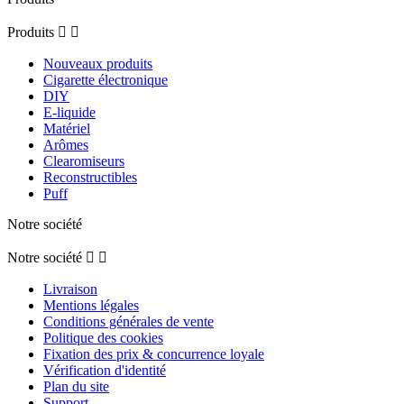
Produits


Nouveaux produits
Cigarette électronique
DIY
E-liquide
Matériel
Arômes
Clearomiseurs
Reconstructibles
Puff
Notre société
Notre société


Livraison
Mentions légales
Conditions générales de vente
Politique des cookies
Fixation des prix & concurrence loyale
Vérification d'identité
Plan du site
Support