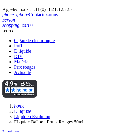
Appelez-nous :
+33 (0)1 82 83 23 25
phone_iphone
Contactez-nous
person
shopping_cart
0
search
Cigarette électronique
Puff
E-liquide
DIY
Matériel
Prix rouges
Actualité
home
E-liquide
Liquideo Evolution
Eliquide Balloon Fruits Rouges 50ml
Liquideo