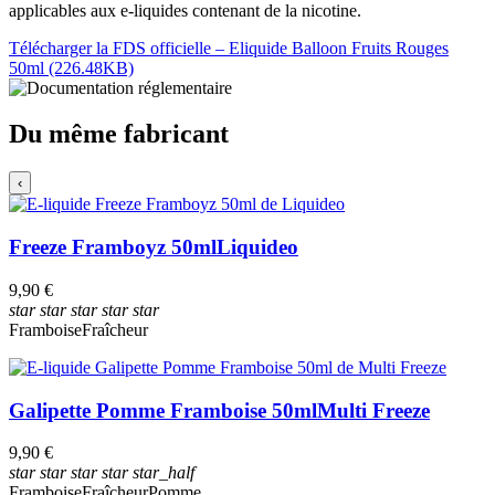
applicables aux e-liquides contenant de la nicotine.
Télécharger la FDS officielle – Eliquide Balloon Fruits Rouges
50ml (226.48KB)
Du même fabricant
‹
Freeze Framboyz 50ml
Liquideo
9,90 €
star
star
star
star
star
Framboise
Fraîcheur
Galipette Pomme Framboise 50ml
Multi Freeze
9,90 €
star
star
star
star
star_half
Framboise
Fraîcheur
Pomme