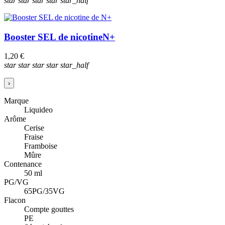
star
star
star
star
star_half
Booster SEL de nicotine
N+
1,20 €
star
star
star
star
star_half
›
Marque
Liquideo
Arôme
Cerise
Fraise
Framboise
Mûre
Contenance
50 ml
PG/VG
65PG/35VG
Flacon
Compte gouttes
PE