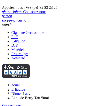
Appelez-nous :
+33 (0)1 82 83 23 25
phone_iphone
Contactez-nous
person
shopping_cart
0
search
Cigarette électronique
Puff
E-liquide
DIY
Matériel
Prix rouges
Actualité
home
E-liquide
Dinner Lady
Eliquide Berry Tart 50ml
Dinner Lady