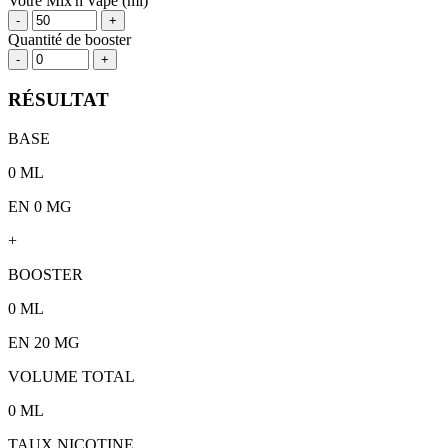
Votre Mix'n'Vape (ml)
-
+
Quantité de booster
-
+
RÉSULTAT
BASE
0
ML
EN 0 MG
+
BOOSTER
0
ML
EN
20
MG
VOLUME TOTAL
0
ML
TAUX NICOTINE