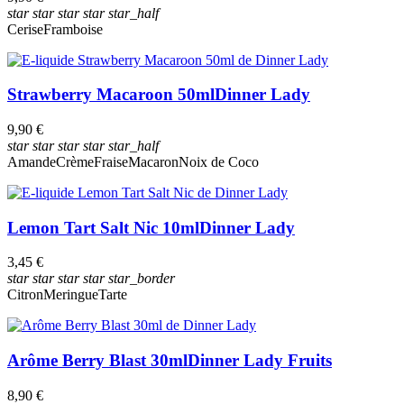
star
star
star
star
star_half
Cerise
Framboise
Strawberry Macaroon 50ml
Dinner Lady
9,90 €
star
star
star
star
star_half
Amande
Crème
Fraise
Macaron
Noix de Coco
Lemon Tart Salt Nic 10ml
Dinner Lady
3,45 €
star
star
star
star
star_border
Citron
Meringue
Tarte
Arôme Berry Blast 30ml
Dinner Lady Fruits
8,90 €