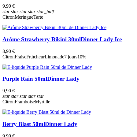
9,90 €
star
star
star
star
star_half
Citron
Meringue
Tarte
Arôme Strawberry Bikini 30ml
Dinner Lady Ice
8,90 €
Citron
Fraise
Fraîcheur
Limonade
7 jours
10%
Purple Rain 50ml
Dinner Lady
9,90 €
star
star
star
star
star
Citron
Framboise
Myrtille
Berry Blast 50ml
Dinner Lady
9,90 €