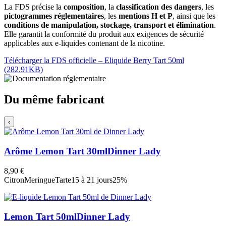
La FDS précise la
composition
, la
classification des dangers
, les
pictogrammes réglementaires
, les
mentions H et P
, ainsi que les
conditions de manipulation, stockage, transport et élimination
.
Elle garantit la conformité du produit aux exigences de sécurité
applicables aux e-liquides contenant de la nicotine.
Télécharger la FDS officielle – Eliquide Berry Tart 50ml
(282.91KB)
Du même fabricant
‹
Arôme Lemon Tart 30ml
Dinner Lady
8,90 €
Citron
Meringue
Tarte
15 à 21 jours
25%
Lemon Tart 50ml
Dinner Lady