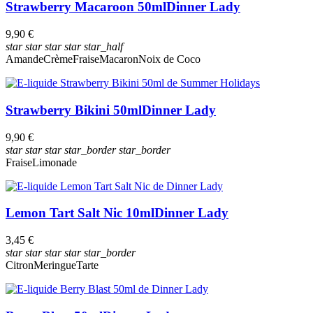
Strawberry Macaroon 50ml
Dinner Lady
pas de résultat
9,90 €
Amande
star
star
star
star
star_half
Bubble Gum
Amande
Crème
Fraise
Macaron
Noix de Coco
Cerise
Citron
Cola
Crème
Strawberry Bikini 50ml
Dinner Lady
Crumble
Fraîcheur
9,90 €
star
star
star
star_border
star_border
Fraise
Fraise
Limonade
Framboise
Kiwi
Limonade
Macaron
Lemon Tart Salt Nic 10ml
Dinner Lady
Melon
Meringue
3,45 €
Mûre
star
star
star
star
star_border
Myrtille
Citron
Meringue
Tarte
Noix de Coco
Pâte brisée
Tarte