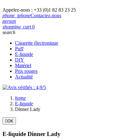
Appelez-nous :
+33 (0)1 82 83 23 25
phone_iphone
Contactez-nous
person
shopping_cart
0
search
Cigarette électronique
Puff
E-liquide
DIY
Matériel
Prix rouges
Actualité
home
E-liquide
Dinner Lady

OK
Filtres:
Effacer les filtres
E-liquide Dinner Lady
Classification aromatique