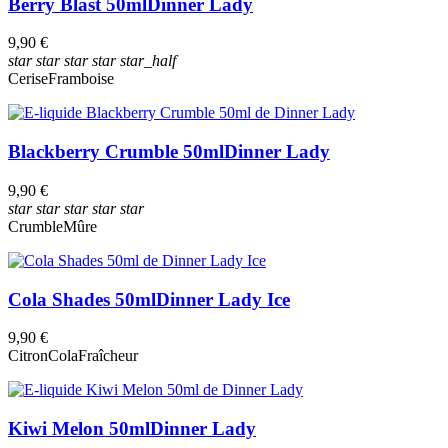
Berry Blast 50ml
Dinner Lady
Fabricants
9,90 €
Dinner Lady
star
star
star
star
star_half
Cerise
Framboise
Prix
€
€
Voir les Produits
11
Blackberry Crumble 50ml
Dinner Lady
9,90 €
star
star
star
star
star
Crumble
Mûre
Cola Shades 50ml
Dinner Lady Ice
9,90 €
Citron
Cola
Fraîcheur
Kiwi Melon 50ml
Dinner Lady