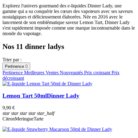
Explorez l'univers gourmand des e-liquides Dinner Lady, une
Fruité
gamme qui a su conquérir les cœurs des vapoteurs avec ses saveurs
Dessert
nostalgiques et délicieusement élaborées. Née en 2016 avec le
Frais
lancement de son emblématique saveur Lemon Tart, Dinner Lady
Boisson
s'est rapidement imposée comme une marque incontournable dans le
monde du vapotage.
Contenance
ml
ml
Nos 11 dinner ladys
PG/VG
Trier par :
30PG/70VG
50PG/50VG
Pertinence

Pertinence
Meilleures Ventes
Nouveautés
Prix croissant
Prix
Autres
décroissant
Sels de nicotine
Lemon Tart 50ml
Dinner Lady
Taux de nicotine
mg
mg
9,90 €
Origine
star
star
star
star
star_half
Citron
Meringue
Tarte
Royaume-Uni
Arôme