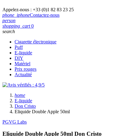
Appelez-nous :
+33 (0)1 82 83 23 25
phone_iphone
Contactez-nous
person
shopping_cart
0
search
Cigarette électronique
Puff
E-liquide
DIY
Matériel
Prix rouges
Actualité
home
E-liquide
Don Cristo
Eliquide Double Apple 50ml
PGVG Labs
Eliquide Double Apple 50ml
Don Cristo