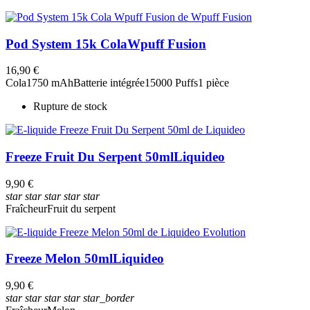
Pod System 15k Cola
Wpuff Fusion
16,90 €
Cola
1750 mAh
Batterie intégrée
15000 Puffs
1 pièce
Rupture de stock
Freeze Fruit Du Serpent 50ml
Liquideo
9,90 €
star
star
star
star
star
Fraîcheur
Fruit du serpent
Freeze Melon 50ml
Liquideo
9,90 €
star
star
star
star
star_border