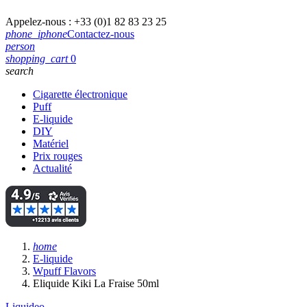
Appelez-nous :
+33 (0)1 82 83 23 25
phone_iphone
Contactez-nous
person
shopping_cart
0
search
Cigarette électronique
Puff
E-liquide
DIY
Matériel
Prix rouges
Actualité
home
E-liquide
Wpuff Flavors
Eliquide Kiki La Fraise 50ml
Liquideo