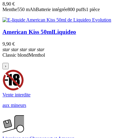
8,90 €
Menthe
550 mAh
Batterie intégrée
800 puffs
1 pièce
American Kiss 50ml
Liquideo
9,90 €
star
star
star
star
star
Classic blond
Menthol
›
Vente interdite
aux mineurs