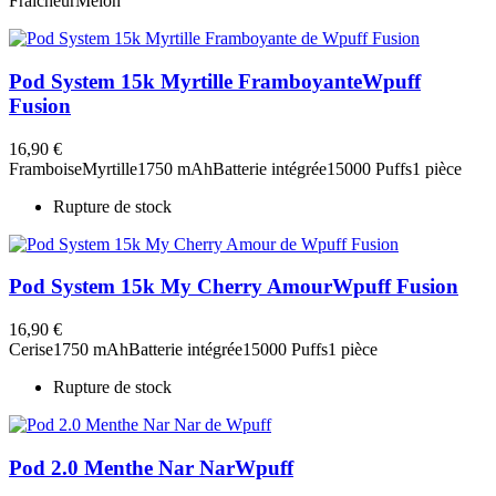
Fraîcheur
Melon
Pod System 15k Myrtille Framboyante
Wpuff
Fusion
16,90 €
Framboise
Myrtille
1750 mAh
Batterie intégrée
15000 Puffs
1 pièce
Rupture de stock
Pod System 15k My Cherry Amour
Wpuff Fusion
16,90 €
Cerise
1750 mAh
Batterie intégrée
15000 Puffs
1 pièce
Rupture de stock
Pod 2.0 Menthe Nar Nar
Wpuff