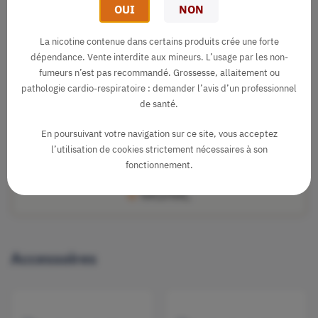
BASE
OUI
NON
0
ML
EN 0 MG
La nicotine contenue dans certains produits crée une forte
dépendance. Vente interdite aux mineurs. L’usage par les non-
fumeurs n’est pas recommandé. Grossesse, allaitement ou
BOOSTER
pathologie cardio-respiratoire : demander l’avis d’un professionnel
0
ML
de santé.
EN
20
MG
En poursuivant votre navigation sur ce site, vous acceptez
VOLUME TOTAL
l’utilisation de cookies strictement nécessaires à son
0
ML
fonctionnement.
TAUX NICOTINE
0
MG/ML
Accessoires