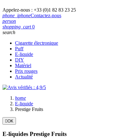
Appelez-nous :
+33 (0)1 82 83 23 25
phone_iphone
Contactez-nous
person
shopping_cart
0
search
Cigarette électronique
Puff
E-liquide
DIY
Matériel
Prix rouges
Actualité
home
E-liquide
Prestige Fruits

OK
Filtres:
Effacer les filtres
E-liquides Prestige Fruits
Classification aromatique