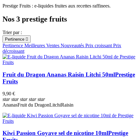
Prestige Fruits : e-liquides fruites aux recettes raffinees.
Fruité
Nos 3 prestige fruits
Contenance
ml
ml
PG/VG
Trier par :
Pertinence

50PG/50VG
Pertinence
Meilleures Ventes
Nouveautés
Prix croissant
Prix
décroissant
Autres
Sels de nicotine
Fruit du Dragon Ananas Raisin Litchi 50ml
Prestige
Taux de nicotine
mg
mg
Fruits
Origine
9,90 €
France
star
star
star
star
star
Ananas
Fruit du Dragon
Litchi
Raisin
Arôme
Ananas
Fraise
Fruit du Dragon
Kiwi Passion Goyave sel de nicotine 10ml
Prestige
Goyave
Fruits