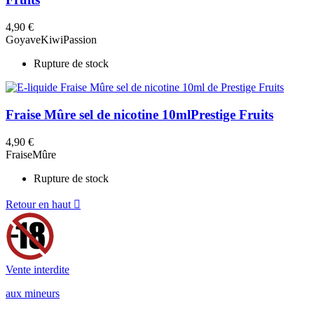
Kiwi
Litchi
4,90 €
Mûre
Goyave
Kiwi
Passion
Passion
Rupture de stock
Raisin
Fabricants
Fraise Mûre sel de nicotine 10ml
Prestige Fruits
Prestige
Prix
4,90 €
€
€
Fraise
Mûre
Voir les Produits
3
Rupture de stock
Retour en haut

Vente interdite
aux mineurs