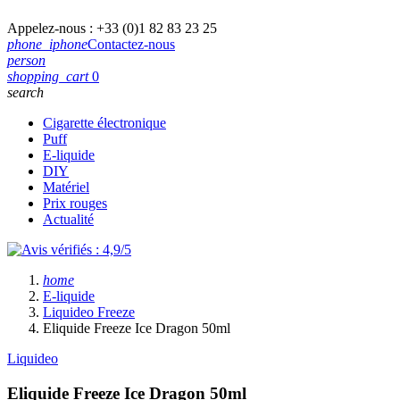
Appelez-nous :
+33 (0)1 82 83 23 25
phone_iphone
Contactez-nous
person
shopping_cart
0
search
Cigarette électronique
Puff
E-liquide
DIY
Matériel
Prix rouges
Actualité
home
E-liquide
Liquideo Freeze
Eliquide Freeze Ice Dragon 50ml
Liquideo
Eliquide Freeze Ice Dragon 50ml