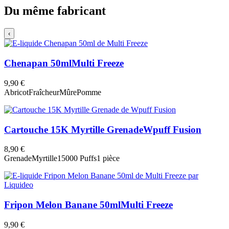
Du même fabricant
‹
Chenapan 50ml
Multi Freeze
9,90 €
Abricot
Fraîcheur
Mûre
Pomme
Cartouche 15K Myrtille Grenade
Wpuff Fusion
8,90 €
Grenade
Myrtille
15000 Puffs
1 pièce
Fripon Melon Banane 50ml
Multi Freeze
9,90 €