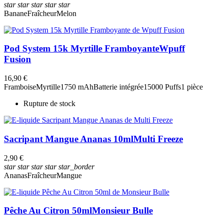
star
star
star
star
star
Banane
Fraîcheur
Melon
Pod System 15k Myrtille Framboyante
Wpuff
Fusion
16,90 €
Framboise
Myrtille
1750 mAh
Batterie intégrée
15000 Puffs
1 pièce
Rupture de stock
Sacripant Mangue Ananas 10ml
Multi Freeze
2,90 €
star
star
star
star
star_border
Ananas
Fraîcheur
Mangue
Pêche Au Citron 50ml
Monsieur Bulle