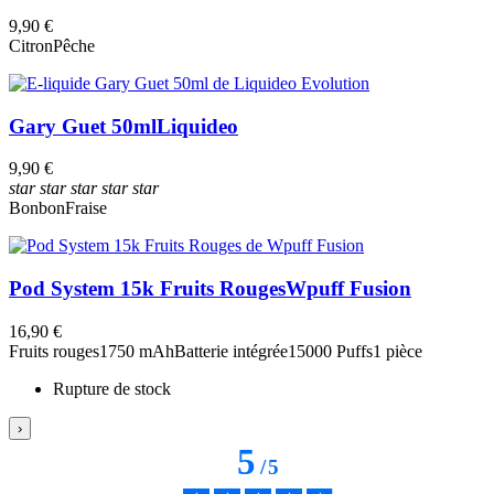
9,90 €
Citron
Pêche
Gary Guet 50ml
Liquideo
9,90 €
star
star
star
star
star
Bonbon
Fraise
Pod System 15k Fruits Rouges
Wpuff Fusion
16,90 €
Fruits rouges
1750 mAh
Batterie intégrée
15000 Puffs
1 pièce
Rupture de stock
›
5
/
5