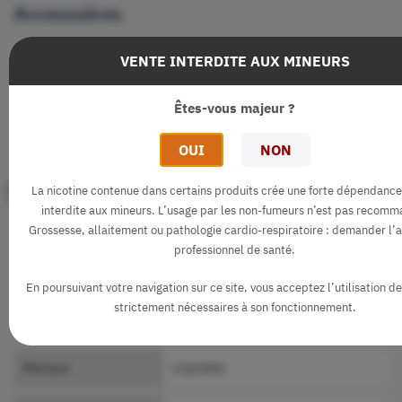
Accessoires
VENTE INTERDITE AUX MINEURS
Êtes-vous majeur ?
OUI
NON
Booster De Nicotine
‹
›
20mg 100VG
Booster De Nicotine
La nicotine contenue dans certains produits crée une forte dépendance
N+
20mg 20PG/80VG
interdite aux mineurs. L’usage par les non-fumeurs n’est pas recomm
N+
Grossesse, allaitement ou pathologie cardio-respiratoire : demander l’a
0,75 €
professionnel de santé.
0,75 €
star
star
star
star
star_half
star
star
star
star
star_half
En poursuivant votre navigation sur ce site, vous acceptez l’utilisation d
strictement nécessaires à son fonctionnement.
Marque
Liquideo