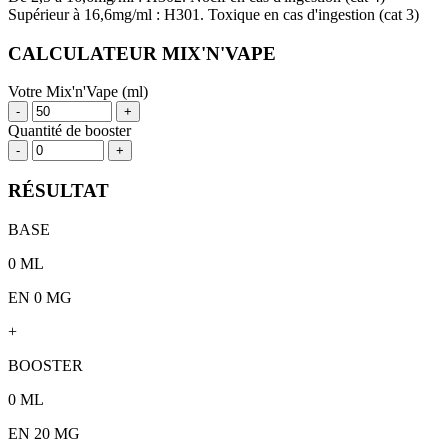
Supérieur à 16,6mg/ml : H301. Toxique en cas d'ingestion (cat 3)
CALCULATEUR MIX'N'VAPE
Votre Mix'n'Vape (ml)
-
+
Quantité de booster
-
+
RÉSULTAT
BASE
0
ML
EN 0 MG
+
BOOSTER
0
ML
EN
20
MG