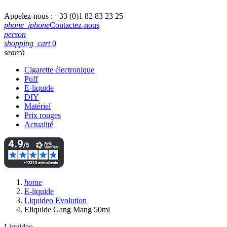
Appelez-nous :
+33 (0)1 82 83 23 25
phone_iphone
Contactez-nous
person
shopping_cart
0
search
Cigarette électronique
Puff
E-liquide
DIY
Matériel
Prix rouges
Actualité
home
E-liquide
Liquideo Evolution
Eliquide Gang Mang 50ml
Liquideo