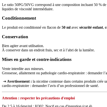
Le ratio 50PG/50VG correspond à une composition incluant 50 % de pro
liquides de viscosité intermédiaire.
Conditionnement
Le produit est conditionné en flacon de
50 ml
avec
sécurité enfant
,
c
Conservation
Bien agiter avant utilisation.
À conserver dans un endroit frais, sec et à l’abri de la lumière.
Mises en garde et contre-indications
Vente interdite aux mineurs.
Grossesse, allaitement ou pathologie cardio-respiratoire : demander l’
⇥
Avertissement :
la nicotine contenue dans certains produits crée
cardio‑respiratoire : demander l’avis d’un professionnel de santé.
Attention : respecter les précautions d'emploi
De 2,5 à 16,6mg/ml : H302. Nocif en cas d'ingestion (cat 4)