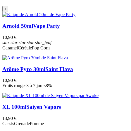
‹
Arnold 50ml
Vape Party
10,90 €
star
star
star
star
star_half
Caramel
Céréale
Pop Corn
Arôme Pyro 30ml
Saint Flava
10,90 €
Fruits rouges
3 à 7 jours
8%
XL 100ml
Saiyen Vapors
13,90 €
Cassis
Grenade
Pomme