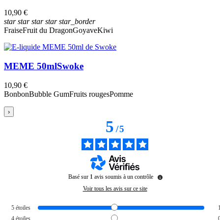
10,90 €
star
star
star
star
star_border
Fraise
Fruit du Dragon
Goyave
Kiwi
MEME 50ml
Swoke
10,90 €
Bonbon
Bubble Gum
Fruits rouges
Pomme
›
5
/
5
Basé sur
1
avis soumis à un contrôle
Voir tous les avis sur ce site
5
étoiles
4
étoiles