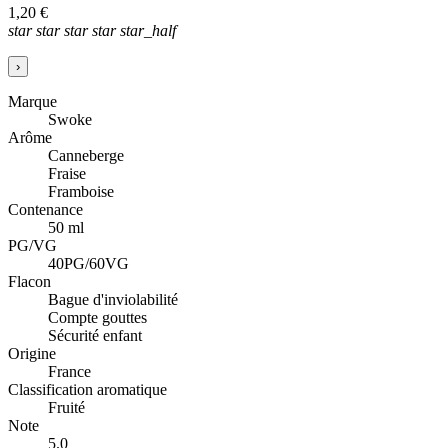
1,20 €
star
star
star
star
star_half
›
Marque
Swoke
Arôme
Canneberge
Fraise
Framboise
Contenance
50 ml
PG/VG
40PG/60VG
Flacon
Bague d'inviolabilité
Compte gouttes
Sécurité enfant
Origine
France
Classification aromatique
Fruité
Note
5.0