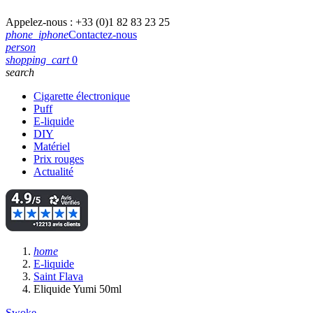
Appelez-nous :
+33 (0)1 82 83 23 25
phone_iphone
Contactez-nous
person
shopping_cart
0
search
Cigarette électronique
Puff
E-liquide
DIY
Matériel
Prix rouges
Actualité
home
E-liquide
Saint Flava
Eliquide Yumi 50ml
Swoke