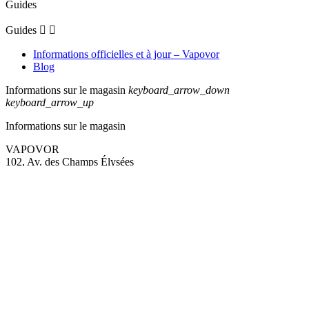
Guides
Guides


Informations officielles et à jour – Vapovor
Blog
Informations sur le magasin
keyboard_arrow_down
keyboard_arrow_up
Informations sur le magasin
VAPOVOR
102, Av. des Champs Élysées
75008 Paris
France
Appelez-nous :
+33 (0)1 82 83 23 25
VENTE INTERDITE AUX MINEURS
Êtes-vous majeur ?
Non
Oui
La nicotine contenue dans certains produits crée une forte
dépendance. Vente interdite aux mineurs. L’usage par les non-
fumeurs n’est pas recommandé. Grossesse, allaitement ou pathologie