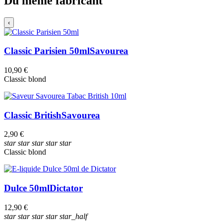
Du même fabricant
‹
Classic Parisien 50ml
Savourea
10,90 €
Classic blond
Classic British
Savourea
2,90 €
star
star
star
star
star
Classic blond
Dulce 50ml
Dictator
12,90 €
star
star
star
star
star_half