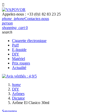

Appelez-nous :
+33 (0)1 82 83 23 25
phone_iphone
Contactez-nous
person
shopping_cart
0
search
Cigarette électronique
Puff
E-liquide
DIY
Matériel
Prix rouges
Actualité
home
DIY
Arômes
Dictator
Arôme El Clasico 30ml
Savourea