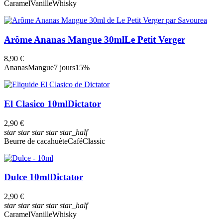
Caramel
Vanille
Whisky
Arôme Ananas Mangue 30ml
Le Petit Verger
8,90 €
Ananas
Mangue
7 jours
15%
El Clasico 10ml
Dictator
2,90 €
star
star
star
star
star_half
Beurre de cacahuète
Café
Classic
Dulce 10ml
Dictator
2,90 €
star
star
star
star
star_half
Caramel
Vanille
Whisky