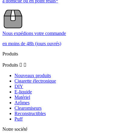
Trier les avis
5
/
5
Avis vérifié
Excellent produit j’adore
Avis du
08/05/2023
, suite à une expérience du
28/04/2023
par
A.A.
Utile
(0)
Signaler
5
/
5
Avis vérifié
Trop bon produit! Et super prix!
Avis du
05/01/2021
, suite à une expérience du
11/09/2020
par
A.A.