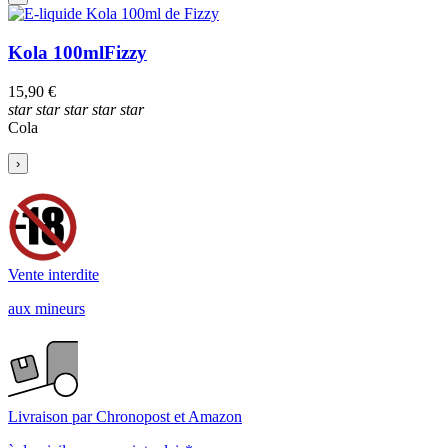
Kola 100ml
Fizzy
15,90 €
star
star
star
star
star
Cola
›
5
/
5
Basé sur
4
avis soumis à un contrôle
Voir tous les avis sur ce site
5
étoiles
4
étoiles
3
étoiles
2
étoiles
1
étoile