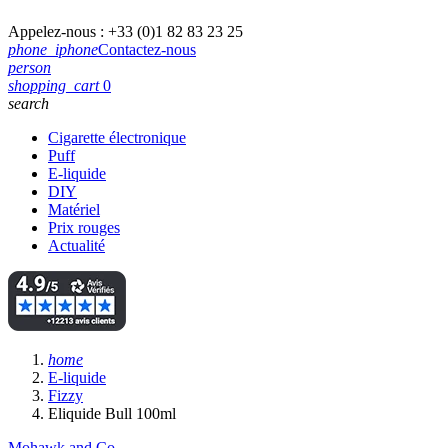
Appelez-nous :
+33 (0)1 82 83 23 25
phone_iphone
Contactez-nous
person
shopping_cart
0
search
Cigarette électronique
Puff
E-liquide
DIY
Matériel
Prix rouges
Actualité
home
E-liquide
Fizzy
Eliquide Bull 100ml
Mohawk and Co