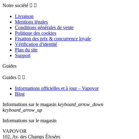
Utile
(0)
Signaler
5
/
5
Avis vérifié
Liquide très fidèle à la description
Avis du
28/09/2020
, suite à une expérience du
15/09/2020
par
A.A.
Utile
(0)
Signaler
5
/
5
Avis vérifié
Super goût et très bon rapport qualité prix
Avis du
08/07/2020
, suite à une expérience du
21/06/2020
par
A.A.
Utile
(0)
Signaler