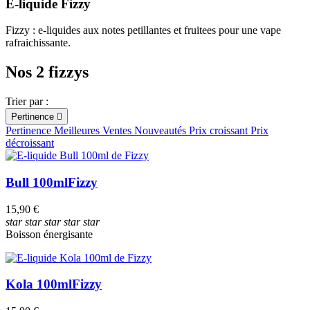
E-liquide Fizzy
Classification aromatique
Fizzy : e-liquides aux notes petillantes et fruitees pour une vape
Boisson
rafraichissante.
Contenance
Nos 2 fizzys
ml
ml
PG/VG
Trier par :
30PG/70VG
Pertinence

Pertinence
Meilleures Ventes
Nouveautés
Prix croissant
Prix
Taux de nicotine
décroissant
mg
mg
Origine
Bull 100ml
Fizzy
Malaisie
15,90 €
Arôme
star
star
star
star
star
Boisson énergisante
Boisson énergisante
Cola
Fabricants
Kola 100ml
Fizzy
Mohawk and Co