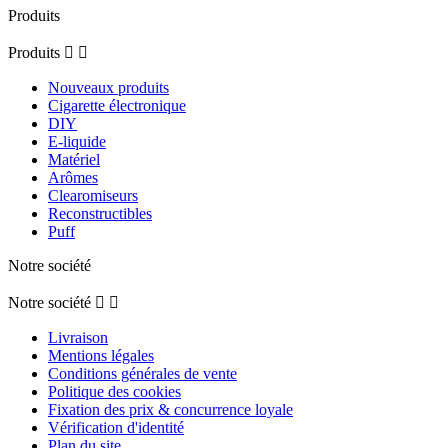
Produits
Produits


Nouveaux produits
Cigarette électronique
DIY
E-liquide
Matériel
Arômes
Clearomiseurs
Reconstructibles
Puff
Notre société
Notre société


Livraison
Mentions légales
Conditions générales de vente
Politique des cookies
Fixation des prix & concurrence loyale
Vérification d'identité
Plan du site