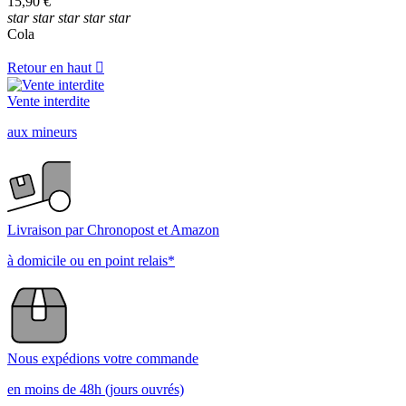
15,90 €
Prix
star
star
star
star
star
€
€
Cola
Voir les Produits
2
Retour en haut

Vente interdite
aux mineurs
Livraison par Chronopost et Amazon
à domicile ou en point relais*
Nous expédions votre commande
en moins de 48h (jours ouvrés)