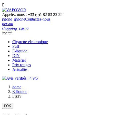

Appelez-nous :
+33 (0)1 82 83 23 25
phone_iphone
Contactez-nous
person
shopping_cart
0
search
Cigarette électronique
Puff
E-liquide
DIY
Matériel
Prix rouges
Actualité
home
E-liquide
Fizzy

OK
Filtres:
Effacer les filtres