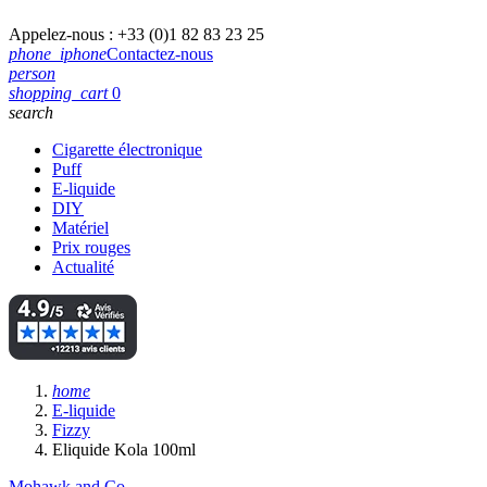
Appelez-nous :
+33 (0)1 82 83 23 25
phone_iphone
Contactez-nous
person
shopping_cart
0
search
Cigarette électronique
Puff
E-liquide
DIY
Matériel
Prix rouges
Actualité
home
E-liquide
Fizzy
Eliquide Kola 100ml
Mohawk and Co