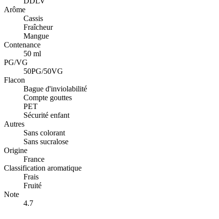
DDLV
Arôme
Cassis
Fraîcheur
Mangue
Contenance
50 ml
PG/VG
50PG/50VG
Flacon
Bague d'inviolabilité
Compte gouttes
PET
Sécurité enfant
Autres
Sans colorant
Sans sucralose
Origine
France
Classification aromatique
Frais
Fruité
Note
4.7