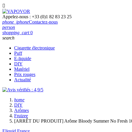

Appelez-nous :
+33 (0)1 82 83 23 25
phone_iphone
Contactez-nous
person
shopping_cart
0
search
Cigarette électronique
Puff
E-liquide
DIY
Matériel
Prix rouges
Actualité
home
DIY
Arômes
Fruizee
[ARRÊT DU PRODUIT] Arôme Bloody Summer No Fresh 1
Eliquid France