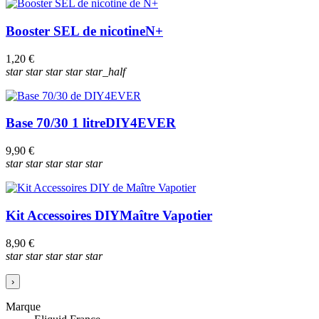
Booster SEL de nicotine
N+
1,20 €
star
star
star
star
star_half
Base 70/30 1 litre
DIY4EVER
9,90 €
star
star
star
star
star
Kit Accessoires DIY
Maître Vapotier
8,90 €
star
star
star
star
star
›
Marque