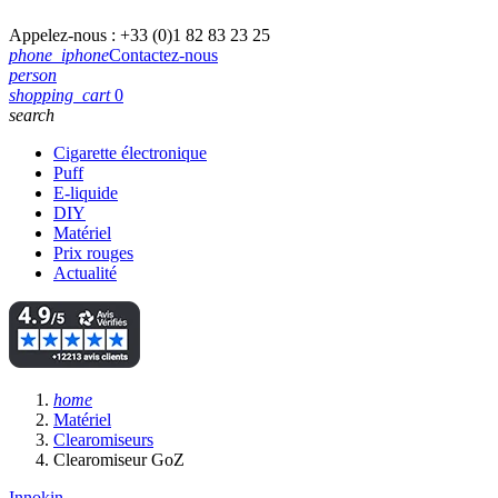
Appelez-nous :
+33 (0)1 82 83 23 25
phone_iphone
Contactez-nous
person
shopping_cart
0
search
Cigarette électronique
Puff
E-liquide
DIY
Matériel
Prix rouges
Actualité
home
Matériel
Clearomiseurs
Clearomiseur GoZ
Innokin